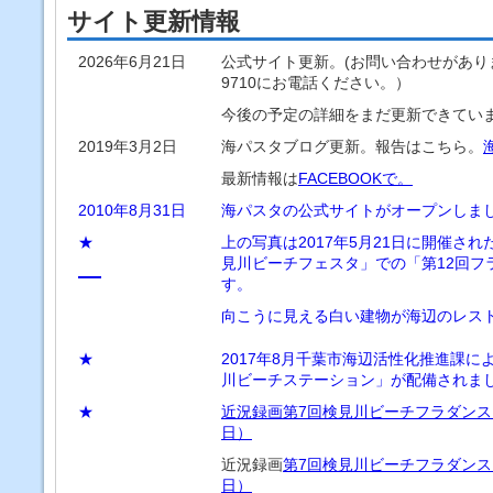
サイト更新情報
2026年6月21日
公式サイト更新。(お問い合わせがありまし
9710にお電話ください。）
今後の予定の詳細をまだ更新できてい
2019年3月2日
海パスタブログ更新。報告はこちら。
最新情報は
FACEBOOKで。
2010年8月31日
海パスタの公式サイトがオープンしま
★
上の写真は2017年5月21日に開催さ
見川ビーチフェスタ」での「第12回フ
す。
向こうに見える白い建物が海辺のレス
★
2017年8月千葉市海辺活性化推進課
川ビーチステーション」が配備されま
★
近況録画
第7回検見川ビーチフラダンスフ
日）
近況録画
第7回検見川ビーチフラダンスフ
日）